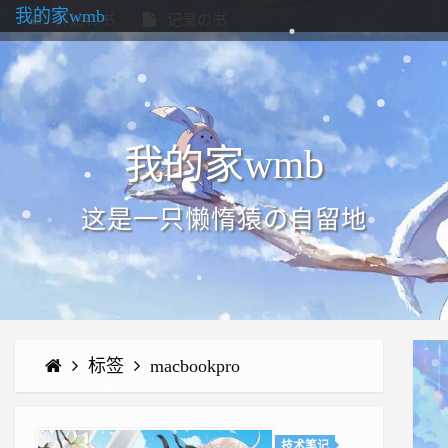
我的家wmb
开始の书
记录の书
我的家wmb
这是一只懒惰猿の自留地
标签
macbookpro
技术笔记