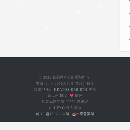
© 2026 我的家WMB 版权所有.
本站已运行
3016天15小时58分47秒
自豪地使用
KRATOS:REBIRTH
主题
站点由
斌
用
搭建
您是本站的第
23553
位访客
由
HEXO
强力驱动
蜀ICP备15028387号
公安备案号