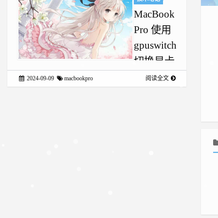
MacBook
Pro 使用
gpuswitch
切换显卡
说明笔记本
2024-09-09
macbookpro
阅读全文
gpu默认自动
切换,想gpu工
作的时候不
工作导致卡
顿 配置 当前
电源管理状
态: pmset -g |
grep
gpuswitch -a
表示 all 为全