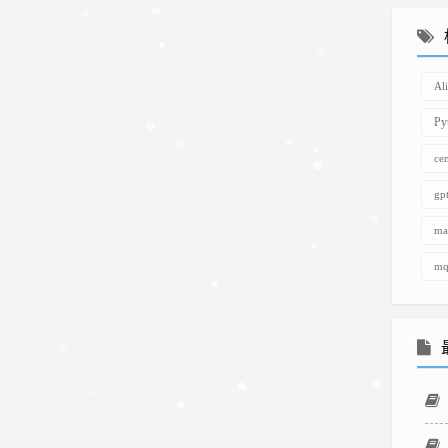
显卡是
Nvidia 的
GT1030，
Al
所以系统
就选了
Py
10.13.6。
ce
用了 1 个
g
月发现
10.13.6 再
ma
好也没有
mq
黑暗模
式，所以
决定舍弃
独显上集
显
(HD630),
不过经过