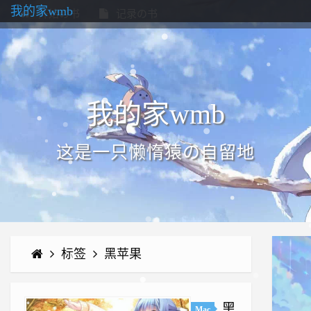
我的家wmb
开始の书
记录の书
我的家wmb
这是一只懒惰猿の自留地
标签
黑苹果
黑
Mac