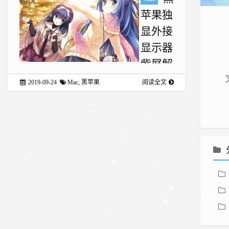
苹果独
显外接
显示器
紫屏解
决办法
2019-09-24
Mac
,
黑苹果
阅读全文
说明来公
司已经 1
个月多
了，入职
的第一天
把公司给
我的主机
装了个
MacOS 系
统，由于