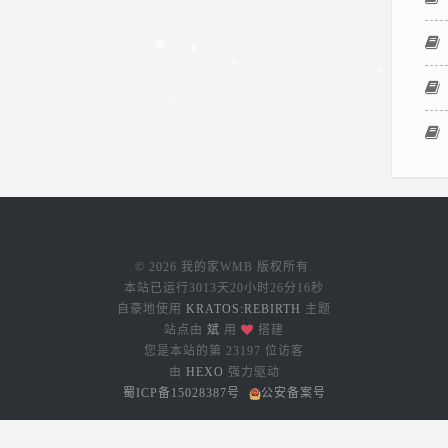
几天尝试
都失败
了。正好
在公司看
到有一张
gt730 的
显卡闲
置，于是
换上来
© 2026 我的家WMB 版权所有.
了。终于
本站已运行
3013天20小时26分16秒
能进
自豪地使用
KRATOS:REBIRTH
主题
10.14.6 的
站点由
斌
用
搭建
系统了，
您是本站的第
23197
位访客
由
HEXO
强力驱动
用了 2 天
蜀ICP备15028387号
公安备案号
发现没有
加