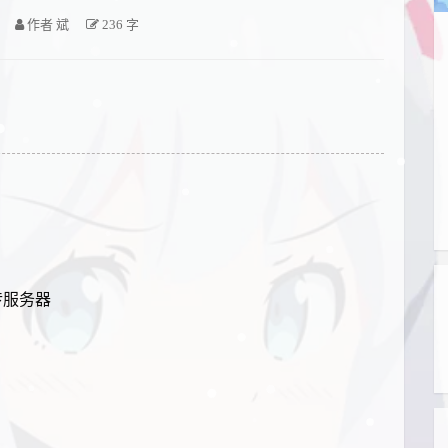
作者
斌
236 字
并上传服务器