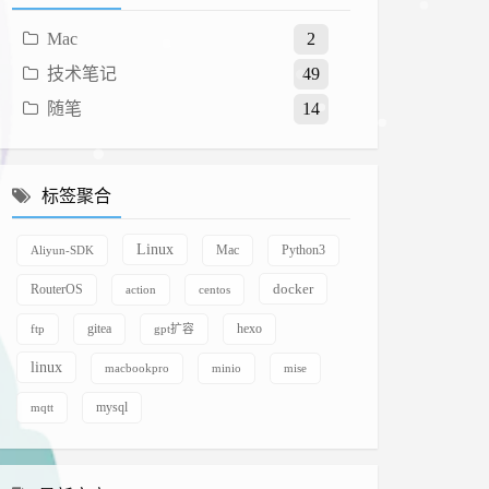
Mac
2
技术笔记
49
随笔
14
标签聚合
Linux
Aliyun-SDK
Mac
Python3
docker
RouterOS
action
centos
gitea
ftp
gpt扩容
hexo
linux
macbookpro
minio
mise
mqtt
mysql