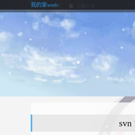
我的家wmb
开始の书
记录の书
sv