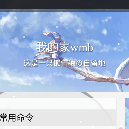
我的家wmb
这是一只懒惰猿の自留地
n 常用命令