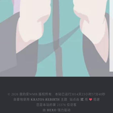
© 2026 我的家WMB 版权所有.
本站已运行
3014天23小时57分40秒
自豪地使用
KRATOS:REBIRTH
主题
站点由
斌
用
搭建
您是本站的第
23376
位访客
由
HEXO
强力驱动